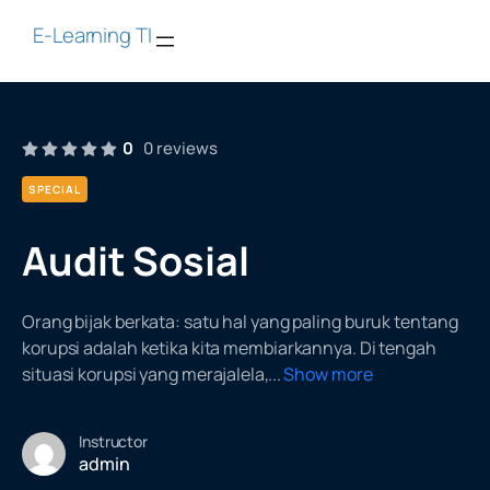
E-Learning TI
0
0 reviews
SPECIAL
Audit Sosial
Orang bijak berkata: satu hal yang paling buruk tentang
korupsi adalah ketika kita membiarkannya. Di tengah
situasi korupsi yang merajalela,
...
Show more
Instructor
admin